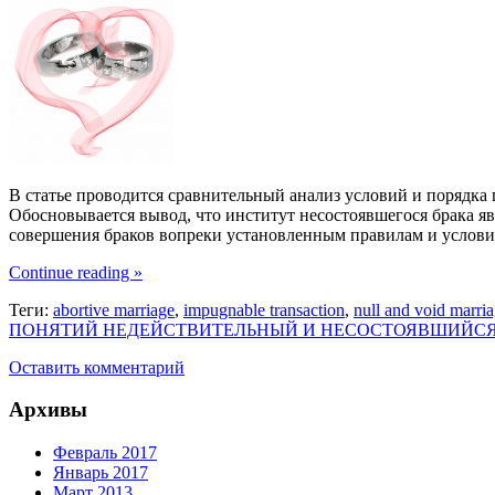
В статье проводится сравнительный анализ условий и порядка 
Обосновывается вывод, что институт несостоявшегося брака я
совершения браков вопреки установленным правилам и услови
Continue reading »
Теги:
abortive marriage
,
impugnable transaction
,
null and void marri
ПОНЯТИЙ НЕДЕЙСТВИТЕЛЬНЫЙ И НЕСОСТОЯВШИЙСЯ
Оставить комментарий
Архивы
Февраль 2017
Январь 2017
Март 2013