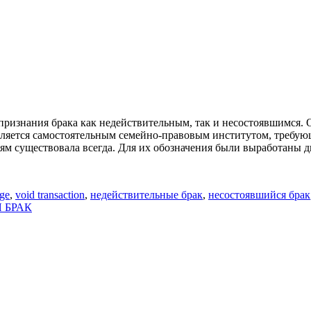
признания брака как недействительным, так и несостоявшимся. 
вляется самостоятельным семейно-правовым институтом, требую
ям существовала всегда. Для их обозначения были выработаны 
age
,
void transaction
,
недействительные брак
,
несостоявшийся брак
 БРАК