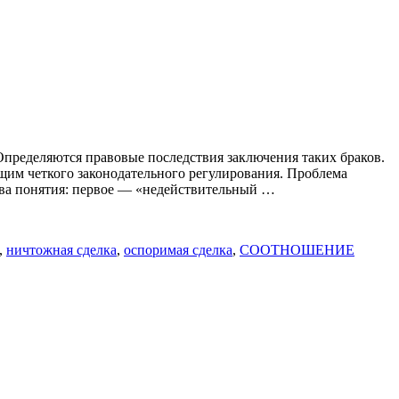
Определяются правовые последствия заключения таких браков.
щим четкого законодательного регулирования. Проблема
два понятия: первое — «недействительный …
,
ничтожная сделка
,
оспоримая сделка
,
СООТНОШЕНИЕ