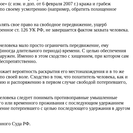
» (с изм. и доп. от 6 февраля 2007 г.) кража и грабеж
 по своему усмотрению (например, обратить похищенное
лять свое право на свободное передвижение, ущерб
енное ст. 126 УК РФ, не завершается фактом захвата человека.
 человека мало просто ограничить передвижение, ему
(иногда длительного периода) времени. С целью обеспечения
наружен. Именно в этом сходство с хищением, при котором сам
беспрепятственно.
ижает вероятность раскрытия его местонахождения и в то же
 своей воле. Сходство в том, что похититель человека, как и
ию и распоряжению в первом случае свободой потерпевшего,
м человека следует понимать противоправные умышленные
ного или временного проживания с последующим удержанием
щение потерпевшего с целью последующего удержания в другом
вного Суда РФ.