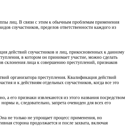
руппы лиц. В связи с этим к обычным проблемам применения
идов соучастников, пределов ответственности каждого из
ация действий соучастников и лиц, прикосновенных к данному
ступления, в котором он принимает участие, можно сделать
ков склонения лица к совершению преступлений, признаков
ствий организатора преступления. Квалификация действий
стия и к действиям отдельных соучастников, когда все это
о, а его признаки извлекаются из этого названия посредством
нормы и, следовательно, запрета очевиден для всех его
Она не только не упрощает процесс применения, но
ивная сторона продолжается и после захвата, включая