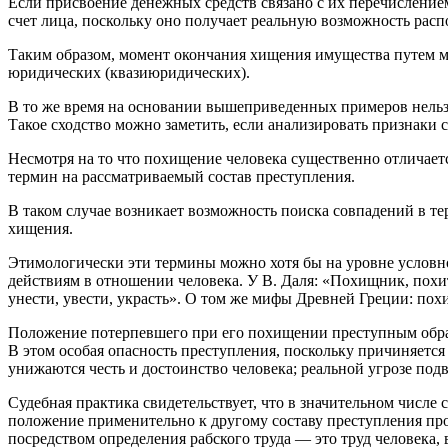
Если присвоение денежных средств связано с их перечислением
счет лица, поскольку оно получает реальную возможность ра
Таким образом, момент окончания хищения имущества путем мо
юридических (квазиюридических).
В то же время на основании вышеприведенных примеров нельз
Такое сходство можно заметить, если анализировать признаки 
Несмотря на то что похищение человека существенно отличает
термин на рассматриваемый состав преступления.
В таком случае возникает возможность поиска совпадений в те
хищения.
Этимологически эти термины можно хотя бы на уровне условно
действиям в отношении человека. У В. Даля: «Похищник, похи
унести, увести, украсть». О том же мифы Древней Греции: по
Положение потерпевшего при его похищении преступным образ
В этом особая опасность преступления, поскольку причиняетс
унижаются честь и достоинство человека; реальной угрозе под
Судебная практика свидетельствует, что в значительном числе 
положение применительно к другому составу преступления проти
посредством определения рабского труда — это труд человека,